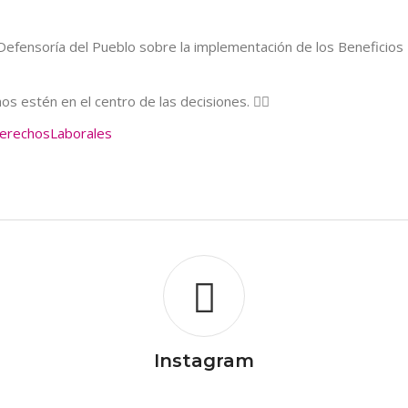
Defensoría del Pueblo sobre la implementación de los Beneficios 
 estén en el centro de las decisiones. ✊🏽
erechosLaborales
les, pero muchas personas en reincorporación siguen chocando con 
 laboral.
Instagram
ente sea posible.