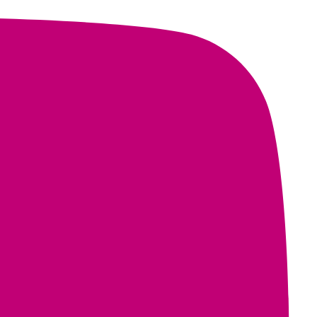
hila guarda la historia de un pueblo y que organizarse es abrir
ocer el trabajo de cuidado, fortalecer los saberes propios y