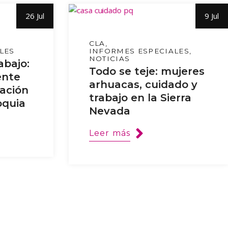
26 Jul
9 Jul
CLA
LES
INFORMES ESPECIALES
NOTICIAS
abajo:
Todo se teje: mujeres
ente
arhuacas, cuidado y
ración
trabajo en la Sierra
oquia
Nevada
Leer más