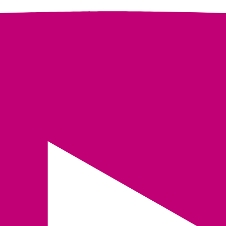
ctoras de Paz enseñan que cuidar también es trabajar, que una moc
Casa Ancestral del Cuidado Arhuaca, una iniciativa que busca recon
Sierra Nevada | Voces por el Trabajo
era Casa Ancestral del Cuidado de la Sierra Nevada.