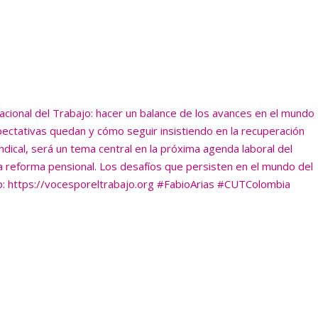
orregir y sancionar prácticas
cales”.
, reconocer sus causas, reunir evidencias y definir prioridades
 ✊🏽