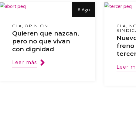
6 Ago
CLA
OPINIÓN
CLA
NO
SINDIC
Quieren que nazcan,
Nuevo
pero no que vivan
freno 
con dignidad
tercer
Leer más
Leer m
Posts
navigation