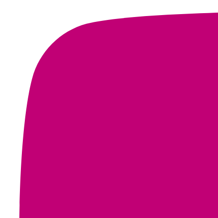
Foto
Ver en Facebook
·
Compartir
Voces por el Trabajo
3 weeks ago
#CrónicasCLA
En Jimaín, Sierra Nevada, las mujeres arhuacas de Josa Constru
camino para la dignidad.
Esta crónica de Helen Caicedo narra su camino hacia la primera 
aliviar las cargas que históricamente han sostenido las mujeres.
Una historia para leer con calma y compartir.
🔗
Todo se teje: mujeres arhuacas, cuidado y trabajo en la 
vocesporeltrabajo.org
Crónica de las mujeres de Josa Constructoras de Paz y la prim