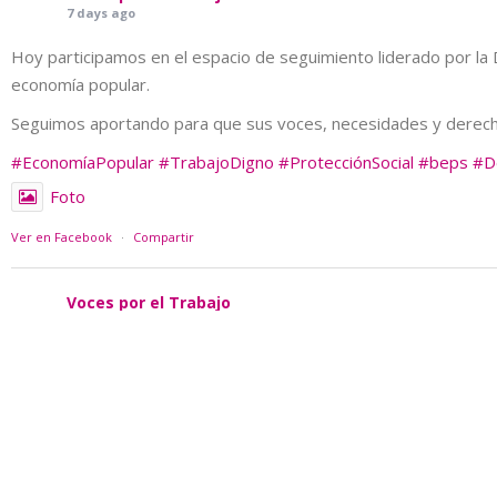
7 days ago
Hoy participamos en el espacio de seguimiento liderado por la 
economía popular.
Seguimos aportando para que sus voces, necesidades y derechos
#EconomíaPopular
#TrabajoDigno
#ProtecciónSocial
#beps
#D
Foto
Ver en Facebook
·
Compartir
Voces por el Trabajo
1 week ago
#NotasCLA
En ocho municipios del Valle de Aburrá hay oportunidades labora
estigmatización y poca conexión entre sus saberes y el mercado
No falta voluntad. Faltan rutas reales para que trabajar dignam