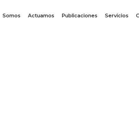
Equipo
Nuestros temas
Somos
Actuamos
Publicaciones
Servicios
O
Legal –
Convocatorias
Equipo
Nuestros temas
Legal –
Convocatorias