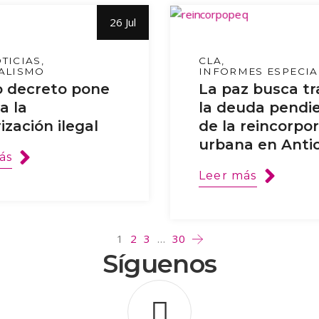
26 Jul
TICIAS
CLA
ALISMO
INFORMES ESPECIA
 decreto pone
La paz busca tr
a la
la deuda pendi
ización ilegal
de la reincorpo
urbana en Anti
ás
Leer más
1
2
3
…
30
Síguenos