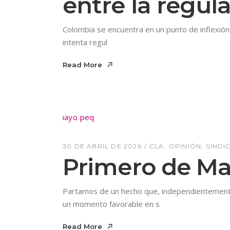
entre la regul
Colombia se encuentra en un punto de inflexión ju
intenta regul
Read More
Read More
30 DE ABRIL DE 2026
CLA
OPINIÓN
SINDI
Primero de May
Partamos de un hecho que, independientemente 
un momento favorable en s
Read More
Read More