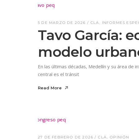
5 DE MARZO DE 2026
CLA
INFORMES ESPE
Tavo García: e
modelo urbano
En las últimas décadas, Medellín y su área de i
central es el tránsit
Read More
Read More
27 DE FEBRERO DE 2026
CLA
OPINIÓN