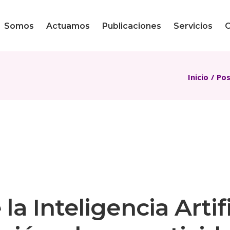
Equipo
Nuestros temas
Somos
Actuamos
Publicaciones
Servicios
O
Legal –
Convocatorias
Equipo
Nuestros temas
Inicio
Pos
Legal –
Convocatorias
a Inteligencia Artifi